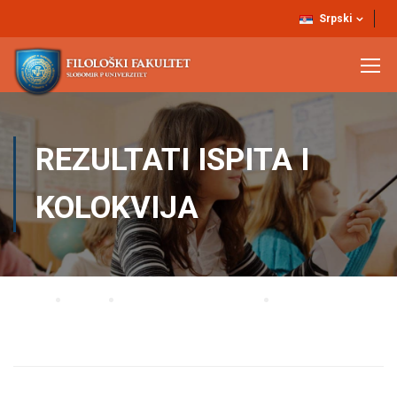
Srpski
REZULTATI ISPITA I
KOLOKVIJA
Home
Blog
Rezultati ispita i kolokvija
REZULTATI ISPITA IZ PREDMETA ENGLESKI JEZIK (1-8) ODRŽANOG
21.4.2017.