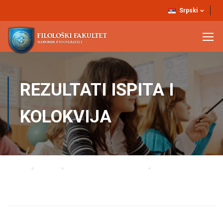
Srpski
REZULTATI ISPITA I
KOLOKVIJA
Home
Blog
Rezultati ispita i kolokvija
REZULTATI ISPITA IZ ENGLESKOG JEZIKA ŠTAMPE 1, ENGLESKOG JEZIKA
ŠTAMPE 2 I USMENOG PREVOĐENJA ODRŽANIH 22.6. – SLOBOMIR