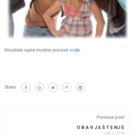
Rezultate ispita možete preuzeti
ovdje.
Share:
Previous post
O B A V J E Š T E NJ E
July 2, 2018