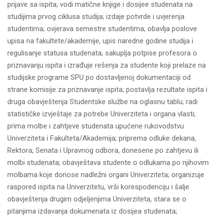
prijave sa ispita; vodi matične knjige i dosijee studenata na
studijima prvog ciklusa studija; izdaje potvrde i uvjerenja
studentima; ovjerava semestre studentima, obavlja poslove
upisa na fakultete/akademije, upis naredne godine studija i
regulisanje statusa studenata; sakuplja potpise profesora o
priznavanju ispita i izrađuje rešenja za studente koji prelaze na
studijske programe SPU po dostavljenoj dokumentaciji od
strane komisije za priznavanje ispita; postavlja rezultate ispita i
druga obavještenja Studentske službe na oglasnu tablu; radi
statističke izvještaje za potrebe Univerziteta i organa vlasti;
prima molbe i zahtjeve studenata upućene rukovodstvu
Univerziteta i Fakulteta/Akademija; priprema odluke dekana,
Rektora, Senata i Upravnog odbora, donesene po zahtjevu ili
molbi studenata; obavještava studente o odlukama po njihovim
molbama koje donose nadležni organi Univerziteta; organizuje
raspored ispita na Univerzitetu, vrši korespodenciju i šalje
obavještenja drugim odjeljenjima Univerziteta, stara se o
pitanjima izdavanja dokumenata iz dosijea studenata;