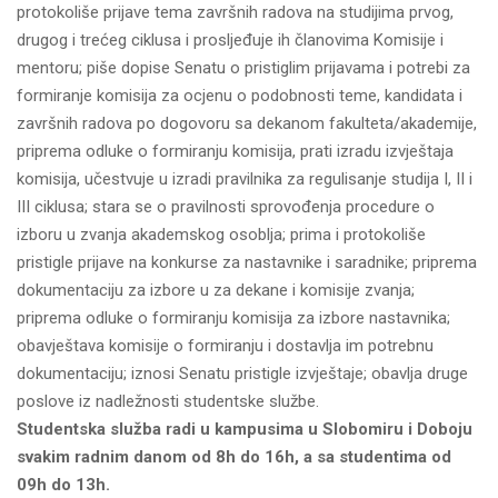
protokoliše prijave tema završnih radova na studijima prvog,
drugog i trećeg ciklusa i prosljeđuje ih članovima Komisije i
mentoru; piše dopise Senatu o pristiglim prijavama i potrebi za
formiranje komisija za ocjenu o podobnosti teme, kandidata i
završnih radova po dogovoru sa dekanom fakulteta/akademije,
priprema odluke o formiranju komisija, prati izradu izvještaja
komisija, učestvuje u izradi pravilnika za regulisanje studija I, II i
III ciklusa; stara se o pravilnosti sprovođenja procedure o
izboru u zvanja akademskog osoblja; prima i protokoliše
pristigle prijave na konkurse za nastavnike i saradnike; priprema
dokumentaciju za izbore u za dekane i komisije zvanja;
priprema odluke o formiranju komisija za izbore nastavnika;
obavještava komisije o formiranju i dostavlja im potrebnu
dokumentaciju; iznosi Senatu pristigle izvještaje; obavlja druge
poslove iz nadležnosti studentske službe.
Studentska služba radi
u kampusima u Slobomiru i Doboju
svakim radnim danom od 8h do 16h
, a sa studentima od
09h do 13h.