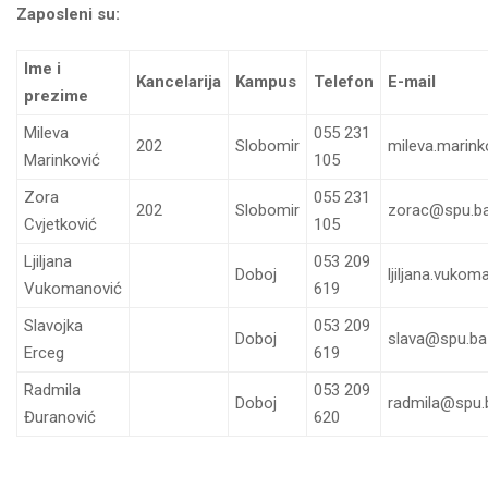
Zaposleni su:
Ime i
Kancelarija
Kampus
Telefon
E-mail
prezime
Mileva
055 231
202
Slobomir
mileva.marin
Marinković
105
Zora
055 231
202
Slobomir
zorac@spu.b
Cvjetković
105
Ljiljana
053 209
Doboj
ljiljana.vuko
Vukomanović
619
Slavojka
053 209
Doboj
slava@spu.ba
Erceg
619
Radmila
053 209
Doboj
radmila@spu.
Đuranović
620