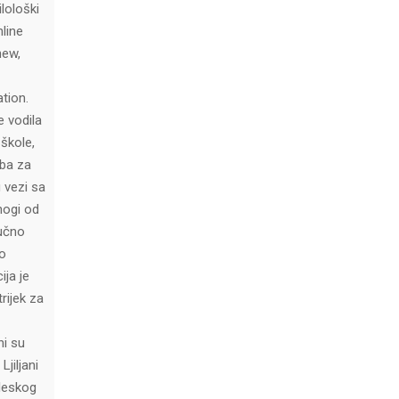
ilološki
line
new,
tion.
e vodila
škole,
eba za
u vezi sa
nogi od
ručno
 o
ija je
rijek za
ni su
Ljiljani
leskog