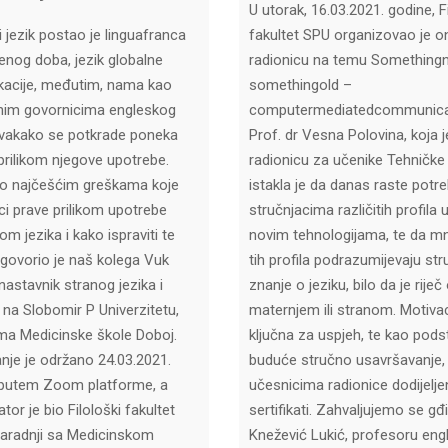
U utorak, 16.03.2021. godine, F
i jezik postao je linguafranca
fakultet SPU organizovao je on
nog doba, jezik globalne
radionicu na temu Something
acije, međutim, nama kao
somethingold –
nim govornicima engleskog
computermediatedcommunica
svakako se potkrade poneka
Prof. dr Vesna Polovina, koja j
prilikom njegove upotrebe.
radionicu za učenike Tehničke 
o najčešćim greškama koje
istakla je da danas raste potr
ci prave prilikom upotrebe
stručnjacima različitih profila 
m jezika i kako ispraviti te
novim tehnologijama, te da m
 govorio je naš kolega Vuk
tih profila podrazumijevaju st
nastavnik stranog jezika i
znanje o jeziku, bilo da je riječ
a na Slobomir P Univerzitetu,
maternjem ili stranom. Motivac
ma Medicinske škole Doboj.
ključna za uspjeh, te kao podst
nje je održano 24.03.2021.
buduće stručno usavršavanje,
 putem Zoom platforme, a
učesnicima radionice dodijelje
tor je bio Filološki fakultet
sertifikati. Zahvaljujemo se gđi 
aradnji sa Medicinskom
Knežević Lukić, profesoru eng