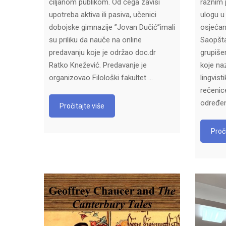
ciljanom publikom. Od čega zavisi
raznim p
upotreba aktiva ili pasiva, učenici
ulogu u
dobojske gimnazije ’’Jovan Dučić’’imali
osjećan
su priliku da nauče na online
Saopšta
predavanju koje je održao doc.dr
grupiše
Ratko Knežević. Predavanje je
koje na
organizovao Filološki fakultet …
lingvis
rečenic
određen
Pročitajte više
Proči