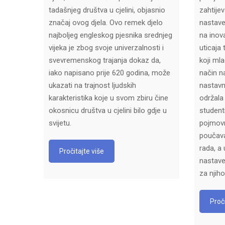
tadašnjeg društva u cjelini, objasnio
zahtijev
značaj ovog djela. Ovo remek djelo
nastave
najboljeg engleskog pjesnika srednjeg
na inov
vijeka je zbog svoje univerzalnosti i
uticaja 
svevremenskog trajanja dokaz da,
koji mla
iako napisano prije 620 godina, može
način n
ukazati na trajnost ljudskih
nastavn
karakteristika koje u svom zbiru čine
održala
okosnicu društva u cjelini bilo gdje u
student
svijetu.
pojmov
poučava
rada, a
Pročitajte više
nastave
za njih
Proči