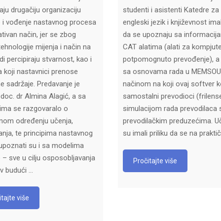
aju drugačiju organizaciju
studenti i asistenti Katedre za
 i vođenje nastavnog procesa
engleski jezik i književnost imali
ativan način, jer se zbog
da se upoznaju sa informacij
tehnologije mijenja i način na
CAT alatima (alati za kompjute
di percipiraju stvarnost, kao i
potpomognuto prevođenje), a 
a koji nastavnici prenose
sa osnovama rada u MEMSOU
e sadržaje. Predavanje je
načinom na koji ovaj softver k
 doc. dr Almina Alagić, a sa
samostalni prevodioci (frilenser
ima se razgovaralo o
simulacijom rada prevodilaca 
nom određenju učenja,
prevodilačkim preduzećima. U
nja, te principima nastavnog
su imali priliku da se na prakti
 upoznati su i sa modelima
 – sve u cilju osposobljavanja
Pročitajte više
ov budući …
tajte više