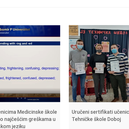
enicima Medicinske škole
Uručeni sertifikati učeni
 o najčešćim greškama u
Tehničke škole Doboj
skom jeziku