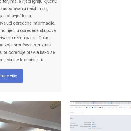
itanjima, a riječi igraju ključnu
 saopštavanju naših misli,
ja i obavještenja.
vajući određene informacije,
mo riječi u određene skupove
zivamo rečenicama. Oblast
tike koja proučava strukturu
e, te određuje pravila kako se
e jedinice kombinuju u …
tajte više