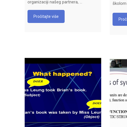
organizaciji našeg partnera, …
školom
Pročitajte više
Proči