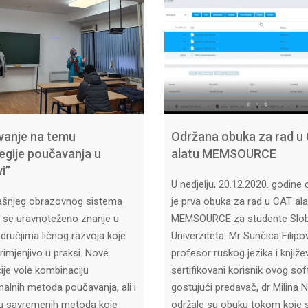
vanje na temu
Održana obuka za rad u
tegije poučavanja u
alatu MEMSOURCE
i’’
U nedjelju, 20.12.2020. godine
ašnjeg obrazovnog sistema
je prva obuka za rad u CAT ala
 se uravnoteženo znanje u
MEMSOURCE za studente Slo
dručjima ličnog razvoja koje
Univerziteta. Mr Sunčica Filipov
primjenjivo u praksi. Nove
profesor ruskog jezika i književ
ije vole kombinaciju
sertifikovani korisnik ovog soft
onalnih metoda poučavanja, ali i
gostujući predavač, dr Milina Ni
u savremenih metoda koje
održale su obuku tokom koje 