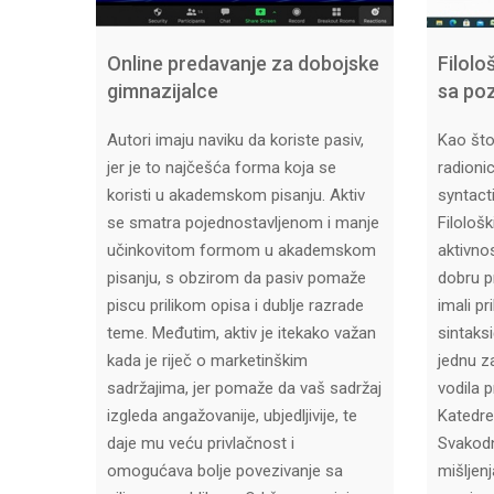
Online predavanje za dobojske
Filolo
gimnazijalce
sa po
Autori imaju naviku da koriste pasiv,
Kao što
jer je to najčešća forma koja se
radioni
koristi u akademskom pisanju. Aktiv
syntact
se smatra pojednostavljenom i manje
Filološk
učinkovitom formom u akademskom
aktivno
pisanju, s obzirom da pasiv pomaže
dobru p
piscu prilikom opisa i dublje razrade
imali pr
teme. Međutim, aktiv je itekako važan
sintaks
kada je riječ o marketinškim
jednu za
sadržajima, jer pomaže da vaš sadržaj
vodila p
izgleda angažovanije, ubjedljivije, te
Katedre 
daje mu veću privlačnost i
Svakod
omogućava bolje povezivanje sa
mišljenj