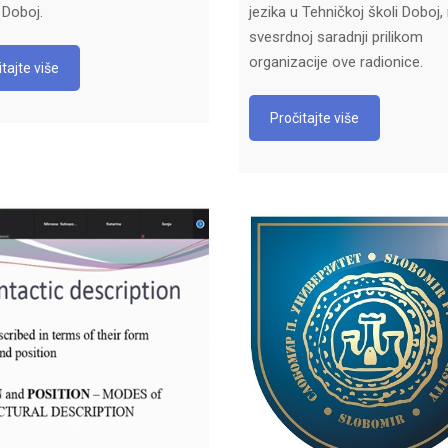
 Doboj.
jezika u Tehničkoj školi Doboj,
svesrdnoj saradnji prilikom
organizacije ove radionice.
tajte više
Pročitajte više