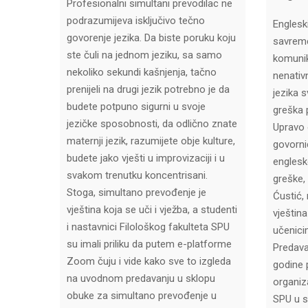
Profesionalni simultani prevodilac ne
podrazumijeva isključivo tečno
Englesk
govorenje jezika. Da biste poruku koju
savreme
ste čuli na jednom jeziku, sa samo
komunik
nekoliko sekundi kašnjenja, tačno
nenativ
prenijeli na drugi jezik potrebno je da
jezika 
budete potpuno sigurni u svoje
greška 
jezičke sposobnosti, da odlično znate
Upravo 
maternji jezik, razumijete obje kulture,
govorni
budete jako vješti u improvizaciji i u
englesko
svakom trenutku koncentrisani.
greške,
Stoga, simultano prevođenje je
Ćustić, 
vještina koja se uči i vježba, a studenti
vještin
i nastavnici Filološkog fakulteta SPU
učenici
su imali priliku da putem e-platforme
Predava
Zoom čuju i vide kako sve to izgleda
godine
na uvodnom predavanju u sklopu
organiza
obuke za simultano prevođenje u
SPU u s