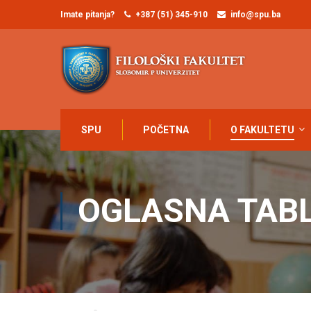
Imate pitanja?
+387 (51) 345-910
info@spu.ba
SPU
POČETNA
O FAKULTETU
OGLASNA TAB
Home
Oglasna tabla