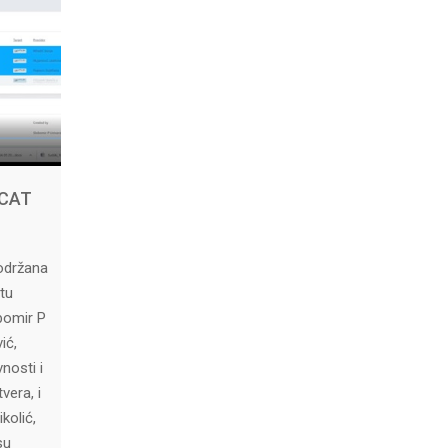
 CAT
 održana
tu
bomir P
ić,
nosti i
vera, i
kolić,
su