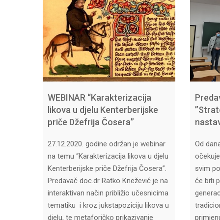
WEBINAR “Karakterizacija
Preda
likova u djelu Kenterberijske
’’Stra
priče Džefrija Čosera”
nastav
27.12.2020. godine održan je webinar
Od dan
na temu “Karakterizacija likova u djelu
očekuje
Kenterberijske priče Džefrija Čosera”.
svim po
Predavač doc.dr Ratko Knežević je na
će biti 
interaktivan način približio učesnicima
generac
tematiku i kroz jukstapoziciju likova u
tradici
djelu, te metaforičko prikazivanje
primjen