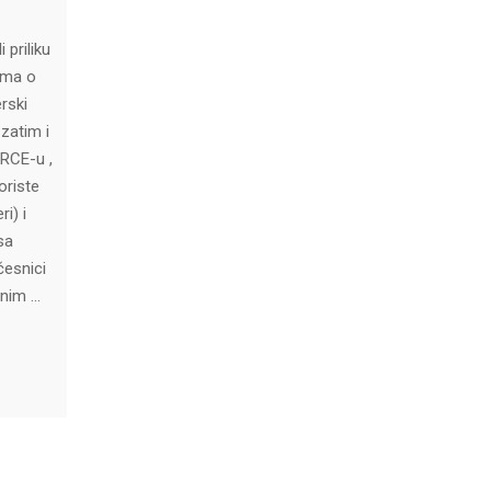
 priliku
ama o
rski
zatim i
RCE-u ,
oriste
i) i
sa
česnici
čnim …