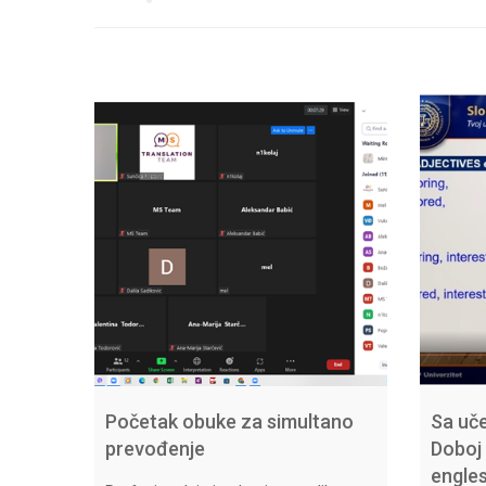
Početak obuke za simultano
Sa uč
prevođenje
Doboj
engle