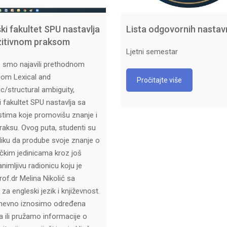
ški fakultet SPU nastavlja
Lista odgovornih nastav
zitivnom praksom
Ljetni semestar
 smo najavili prethodnom
com Lexical and
Pročitajte više
ic/structural ambiguity,
i fakultet SPU nastavlja sa
stima koje promovišu znanje i
raksu. Ovog puta, studenti su
iliku da prodube svoje znanje o
ičkim jedinicama kroz još
nimljivu radionicu koju je
rof.dr Melina Nikolić sa
za engleski jezik i književnost.
nevno iznosimo određena
a ili pružamo informacije o