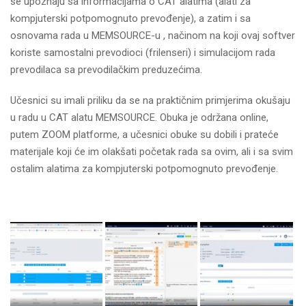
se upoznaju sa informacijama o CAT alatima (alati za
kompjuterski potpomognuto prevođenje), a zatim i sa
osnovama rada u MEMSOURCE-u , načinom na koji ovaj softver
koriste samostalni prevodioci (frilenseri) i simulacijom rada
prevodilaca sa prevodilačkim preduzećima.
Učesnici su imali priliku da se na praktičnim primjerima okušaju
u radu u CAT alatu MEMSOURCE. Obuka je održana online,
putem ZOOM platforme, a učesnici obuke su dobili i prateće
materijale koji će im olakšati početak rada sa ovim, ali i sa svim
ostalim alatima za kompjuterski potpomognuto prevođenje.