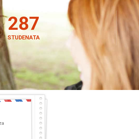
287
STUDENATA
 za