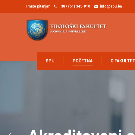
Imate pitanja?
+387 (51) 345-910
info@spu.ba
SPU
POČETNA
O FAKULTE