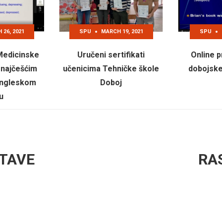
26, 2021
SPU
MARCH 19, 2021
SPU
Medicinske
Uručeni sertifikati
Online 
 najčešćim
učenicima Tehničke škole
dobojske
engleskom
Doboj
u
TAVE
RA