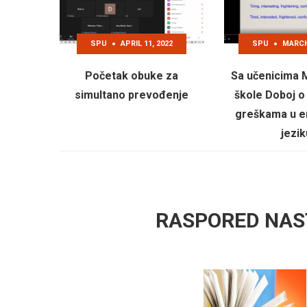
SPU
APRIL 11, 2022
SPU
MARCH 
Početak obuke za
Sa učenicima 
simultano prevođenje
škole Doboj o
greškama u 
jezik
RASPORED NAS