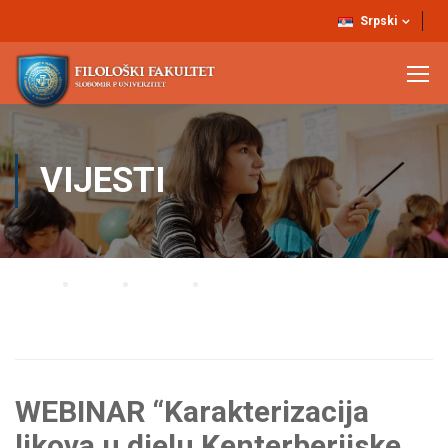
Srpski
VIJESTI
Home
Blog
Vijesti
WEBINAR “Karakterizacija likova u djelu Kenterberijske priče Džefrija
Čosera”
WEBINAR “Karakterizacija
likova u djelu Kenterberijske