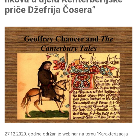
priče Džefrija Čosera”
27.12.2020. godine održan je webinar na temu “Karakterizacija