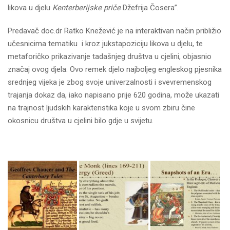
likova u djelu
Kenterberijske priče
Džefrija Čosera”.
Predavač doc.dr Ratko Knežević je na interaktivan način približio
učesnicima tematiku i kroz jukstapoziciju likova u djelu, te
metaforičko prikazivanje tadašnjeg društva u cjelini, objasnio
značaj ovog djela. Ovo remek djelo najboljeg engleskog pjesnika
srednjeg vijeka je zbog svoje univerzalnosti i svevremenskog
trajanja dokaz da, iako napisano prije 620 godina, može ukazati
na trajnost ljudskih karakteristika koje u svom zbiru čine
okosnicu društva u cjelini bilo gdje u svijetu.