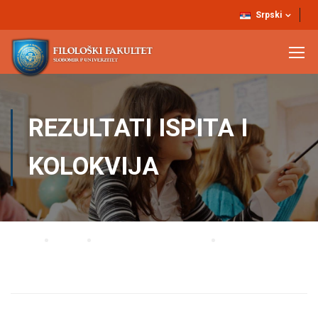
Srpski
REZULTATI ISPITA I
KOLOKVIJA
Home
Blog
Rezultati ispita i kolokvija
Rezultati kolokvijuma i konacna ocjena Engleski jezik štampe 2 i Engleska
stilistika Slobomir