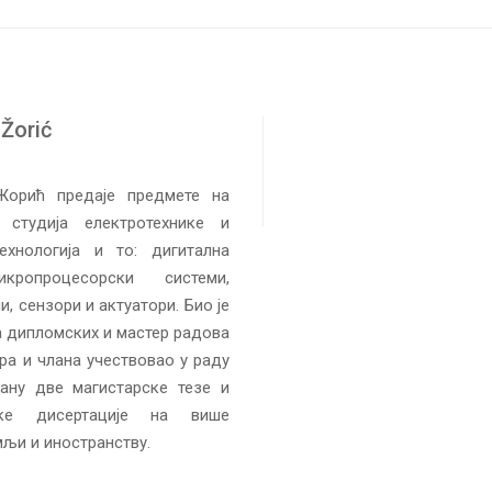
 Žorić
орић предаје предмете на
студија електротехнике и
ехнологија и то: дигитална
икропроцесорски системи,
, сензори и актуатори. Био је
а дипломских и мастер радова
ора и члана учествовао у раду
ану две магистарске тезе и
ске дисертације на више
мљи и иностранству.