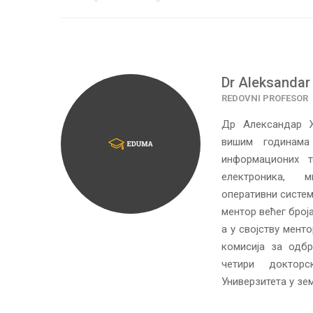
Dr Aleksandar
REDOVNI PROFESOR
Др Александар Ж
вишим годинама 
информационих т
електроника, м
оперативни системи
ментор већег број
а у својству мент
комисија за одбр
четири доктор
Универзитета у зе