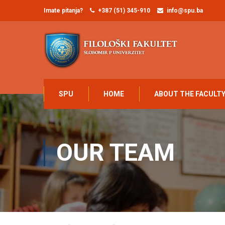
Imate pitanja?
+387 (51) 345-910
info@spu.ba
SPU
HOME
ABOUT THE FACULT
OUR TEAM
Home
Our Team
Dr Aleksandar Žorić