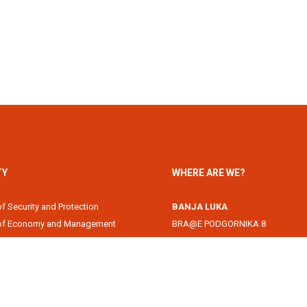
TY
WHERE ARE WE?
of Security and Protection
BANJA LUKA
 of Economy and Management
BRA@E PODGORNIKA 8
Academy
78000 Banja Luka, Republika Srps
of Information Technology
DOBOJ
of Law
Svetog Save 1
of Filology
74000 Doboj, Republika Srpska, B