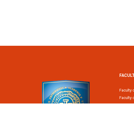
FACUL
Faculty 
Faculty
Fiscal 
Faculty 
Faculty 
Faculty 