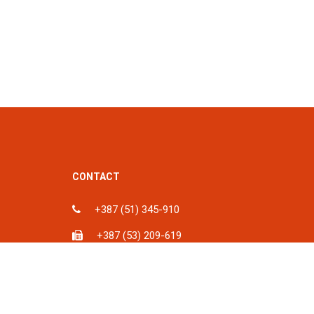
CONTACT
+387 (51) 345-910
+387 (53) 209-619
ka, BiH
info@spu.ba
iH