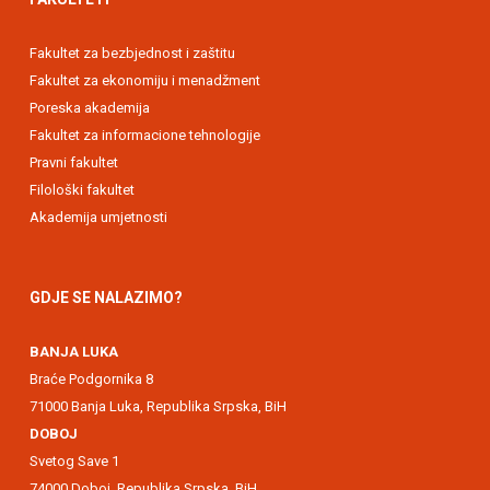
Fakultet za bezbjednost i zaštitu
Fakultet za ekonomiju i menadžment
Poreska akademija
Fakultet za informacione tehnologije
Pravni fakultet
Filološki fakultet
Akademija umjetnosti
GDJE SE NALAZIMO?
BANJA LUKA
Braće Podgornika 8
71000 Banja Luka, Republika Srpska, BiH
DOBOJ
Svetog Save 1
74000 Doboj, Republika Srpska, BiH