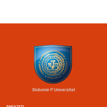
Slobomir P Univerzitet
FAKULTETI