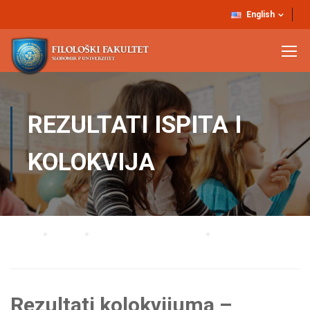
English
REZULTATI ISPITA I
KOLOKVIJA
Home
Blog
Rezultati ispita i kolokvija
Rezultati kolokvijuma – Engleski jezik 3
Rezultati kolokvijuma –