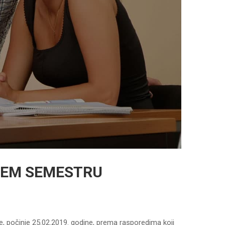
JEM SEMESTRU
, počinje 25.02.2019. godine, prema rasporedima koji