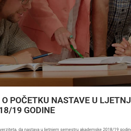
 O POČETKU NASTAVE U LJETN
18/19 GODINE
iverziteta, da nastava u ljetnjem semestru akademske 2018/19 godine