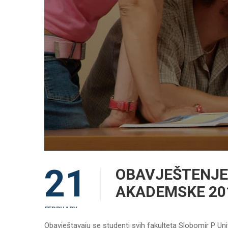
21
OBAVJEŠTENJE
AKADEMSKE 20
FEBRUARY
Obavještavaju se studenti svih fakulteta Slobomir P Un