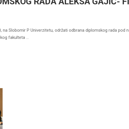
MSKOG RADA ALEKSA GAJIĆ- F
30, na Slobomir P Univerzitetu, održati odbrana diplomskog rada
kog fakulteta …