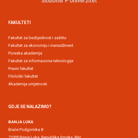
Slobomir P Univerzitet
FAKULTETI
Fakultet za bezbjednost i zaštitu
Fakultet za ekonomiju i menadžment
Poreska akademija
Fakultet za informacione tehnologije
Pravni fakultet
Filološki fakultet
Akademija umjetnosti
GDJE SE NALAZIMO?
BANJA LUKA
Braće Podgornika 8
71000 Banja Luka, Republika Srpska, BiH