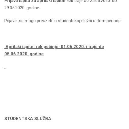
P
rijava ispita za aprilski
ispitni
rok
traje od 25.05.2020. do
29.05.2020. godine.
Prijave se mogu preuzeti u studentskoj službi u tom periodu.
Aprilski ispitni rok počinje 01.06.2020. i traje do
05.06.2020. godine
STUDENTSKA SLUŽBA