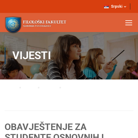
Srpski
VIJESTI
Home
Blog
Vijesti
OBAVJEŠTENJE ZA STUDENTE OSNOVNIH I MASTER STUDIJA PRIJAVA
ISPITA ZA APRILSKI ISPITNI ROK
OBAVJEŠTENJE ZA
STUDENTE OSNOVNIH I