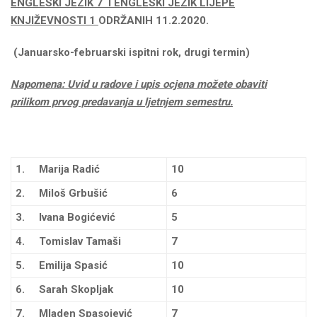
ENGLESKI JEZIK 7 I ENGLESKI JEZIK LIJEPE
KNJIŽEVNOSTI 1
ODRŽANIH 11.2.2020.
(Januarsko-februarski ispitni rok, drugi termin)
Napomena: Uvid u radove i upis ocjena možete obaviti
prilikom prvog predavanja u ljetnjem semestru.
1.
Marija Radić
10
2.
Miloš Grbušić
6
3.
Ivana Bogićević
5
4.
Tomislav Tamaši
7
5.
Emilija Spasić
10
6.
Sarah Skopljak
10
7.
Mladen Spasojević
7