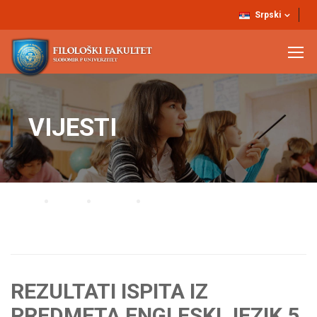
Srpski
VIJESTI
Home
Blog
Vijesti
REZULTATI ISPITA IZ PREDMETA ENGLESKI JEZIK 5, ENGLESKI JEZIK 7 I
ENGLESKI JEZIK LIJEPE KNJIŽEVNOSTI 1 ODRŽANIH 11.2.2020.
REZULTATI ISPITA IZ
PREDMETA ENGLESKI JEZIK 5,