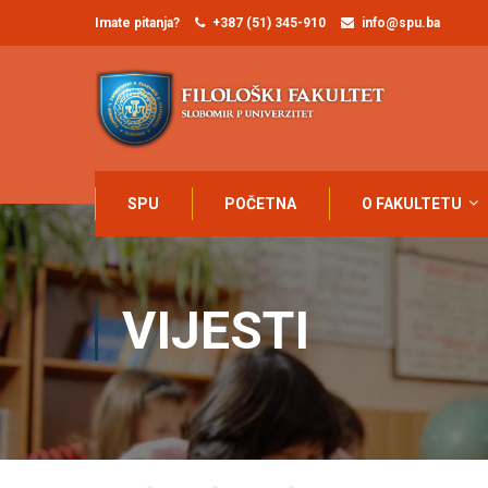
Imate pitanja?
+387 (51) 345-910
info@spu.ba
SPU
POČETNA
O FAKULTETU
VIJESTI
Home
Blog
Vijesti
OBAVJEŠTENJE ZA STUDENTE