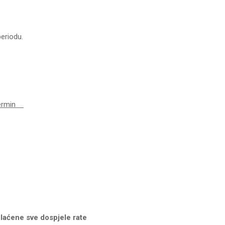
eriodu.
i termin
laćene sve dospjele rate