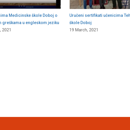
cima Medicinske škole Doboj o
Uručeni sertifikati učenicima Te
m greškama u engleskom jeziku
škole Doboj
, 2021
19 March, 2021