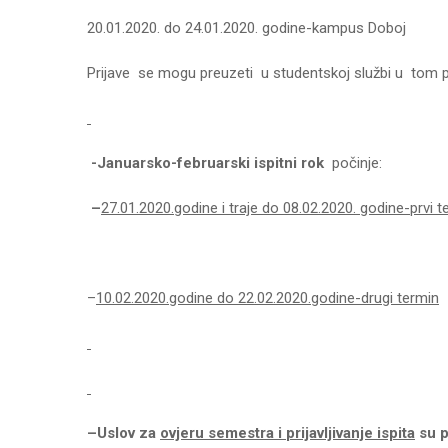
20.01.2020. do 24.01.2020. godine-kampus Doboj
Prijave se mogu preuzeti u studentskoj službi u tom p
-Januarsko-februarski
ispitni
rok
počinje:
–
27.01.2020.godine i traje do 08.02.2020. godine-prv
–
10.02.2020.godine do 22.02.2020.godine-drugi termin
–
Uslov za
ovjeru semestra i
prijavljivanje
ispita
su p