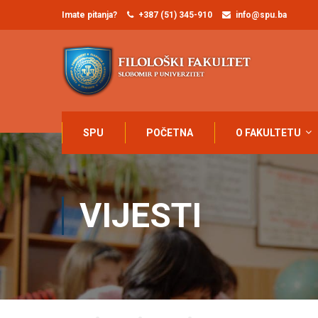
Imate pitanja?
+387 (51) 345-910
info@spu.ba
SPU
POČETNA
O FAKULTETU
VIJESTI
Home
Blog
Vijesti
Sporazum o saradnji sa JU E