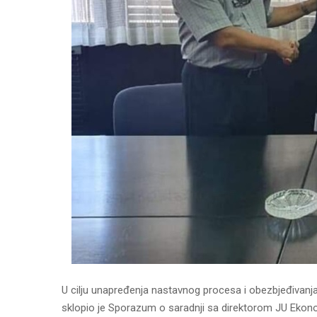
U cilju unapređenja nastavnog procesa i obezbjeđivanja
sklopio je Sporazum o saradnji sa direktorom JU Ekono