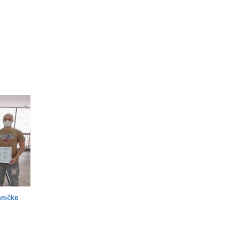
hničke