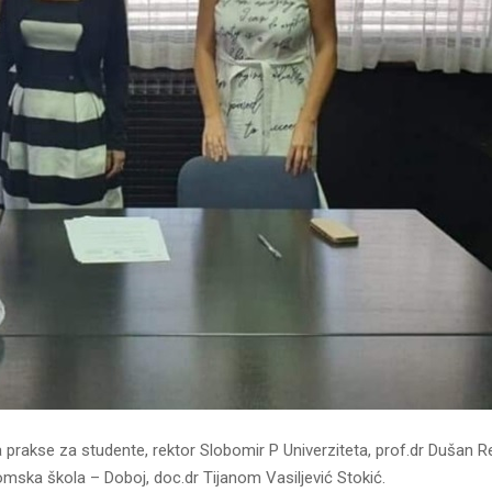
 prakse za studente, rektor Slobomir P Univerziteta, prof.dr Dušan 
mska škola – Doboj, doc.dr Tijanom Vasiljević Stokić.