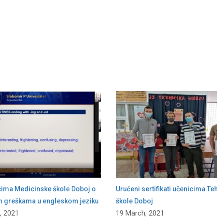
cima Medicinske škole Doboj o
Uručeni sertifikati učenicima Te
m greškama u engleskom jeziku
škole Doboj
, 2021
19 March, 2021