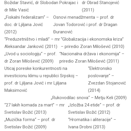
Božidar Stavrić, dr Slobodan Pokrajac i
dr Obrad Stanojević
dr Mile Vasić
(2011)
„Fiskalni federalizam“ –
Osnovi menadžmenta – prof. dr
doc. dr Ljiljana Jović
Jovan Todorović i prof. dr Dragan
(2012)
Đuranović
“Preduzetništvo i mladi” – mr
“Globalizacija i ekonomska kriza”
Aleksandar Janković (2011)
– priredio Zoran Milošević (2010)
„Uvod u sociologiju“ – prof.
“Nacionalna država i ekonomija” –
dr Zoran Milošević (2009)
priredio Zoran Milošević (2011)
Uticaj poreske konkurentnosti na
“Elektronsko
investicionu klimu u republici Srpskoj –
poslovanje” –
prof. dr Ljiljana Jović i mr Ljiljana
Zvezdan Stojanović
Maksimović
(2014)
„Rukovodilac snova“ – Metju Keli (2009)
“27 lakih komada za mart” – mr
„Izložba 24 etide“ – prof. dr
Svetislav Božić (2013)
Svetislav Božić (2012)
„Muzička forma“ – prof. dr
“Hromatika i aliteracije” –
Svetislav Božić (2009)
Ivana Drobni (2013)