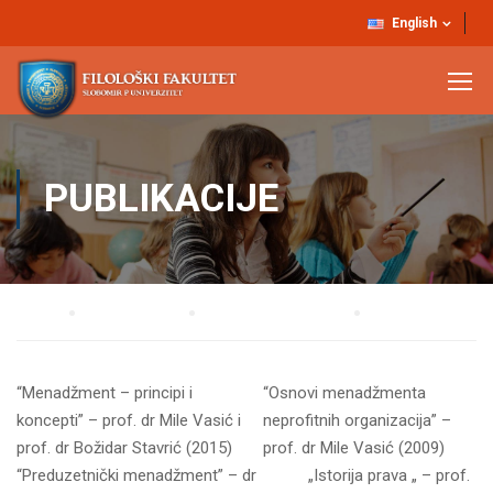
English
PUBLIKACIJE
Home
UNIVERZITET
Izdavačka djelatnost
Publikacije
“Menadžment – principi i
“Osnovi menadžmenta
koncepti” – prof. dr Mile Vasić i
neprofitnih organizacija” –
prof. dr Božidar Stavrić (2015)
prof. dr Mile Vasić (2009)
“Preduzetnički menadžment” – dr
„Istorija prava „ – prof.