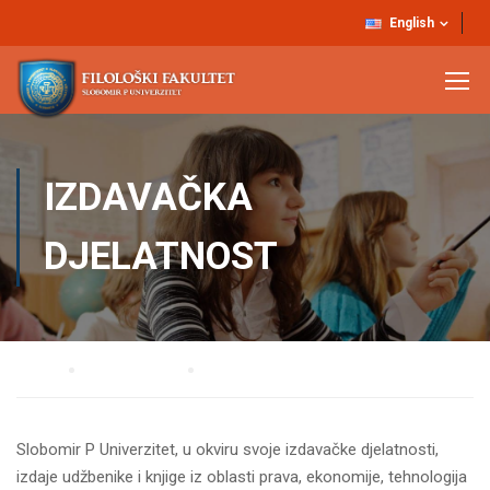
English
IZDAVAČKA
DJELATNOST
Home
UNIVERZITET
Izdavačka djelatnost
Slobomir P Univerzitet, u okviru svoje izdavačke djelatnosti,
izdaje udžbenike i knjige iz oblasti prava, ekonomije, tehnologija