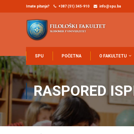
Imate pitanja?
+387 (51) 345-910
info@spu.ba
SPU
POČETNA
O FAKULTETU
RASPORED ISP
Home
Raspored ispita