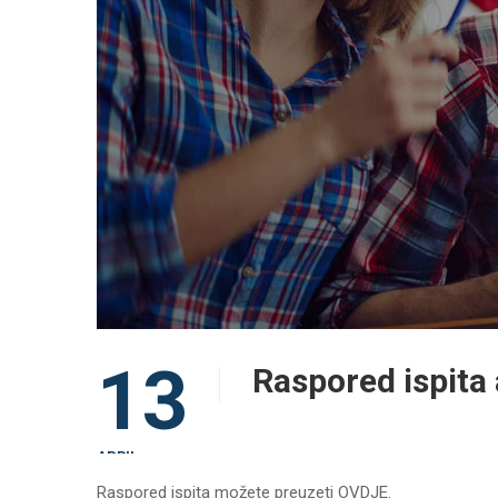
13
Raspored ispita 
APRIL
Raspored ispita možete preuzeti OVDJE.