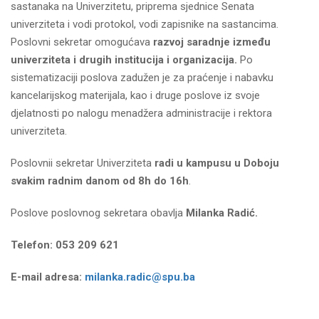
sastanaka na Univerzitetu, priprema sjednice Senata
univerziteta i vodi protokol, vodi zapisnike na sastancima.
Poslovni sekretar omogućava
razvoj saradnje između
univerziteta i drugih institucija i organizacija.
Po
sistematizaciji poslova zadužen je za praćenje i nabavku
kancelarijskog materijala, kao i druge poslove iz svoje
djelatnosti po nalogu menadžera administracije i rektora
univerziteta.
Poslovnii sekretar Univerziteta
radi u kampusu u Doboju
svakim radnim danom od 8h do 16h
.
Poslove poslovnog sekretara obavlja
Milanka Radić.
Telefon: 053 209 621
E-mail adresa:
milanka.radic@spu.ba