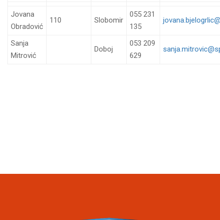
Jovana
055 231
110
Slobomir
jovana.bjelogrlic
Obradović
135
Sanja
053 209
Doboj
sanja.mitrovic@s
Mitrović
629