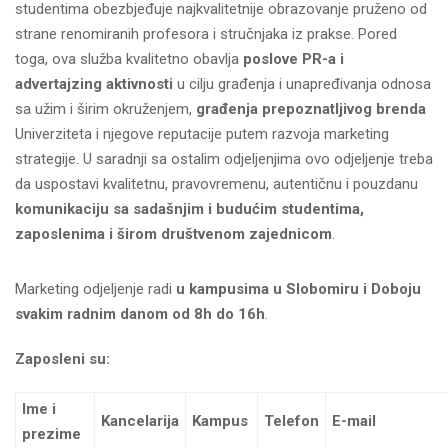
studentima obezbjeđuje najkvalitetnije obrazovanje pruženo od
strane renomiranih profesora i stručnjaka iz prakse. Pored
toga, ova služba kvalitetno obavlja
poslove PR-a i
advertajzing aktivnosti
u cilju građenja i unapređivanja odnosa
sa užim i širim okruženjem,
građenja prepoznatljivog brenda
Univerziteta i njegove reputacije putem razvoja marketing
strategije. U saradnji sa ostalim odjeljenjima ovo odjeljenje treba
da uspostavi kvalitetnu, pravovremenu, autentičnu i pouzdanu
komunikaciju sa sadašnjim i budućim studentima,
zaposlenima i širom društvenom zajednicom
.
Marketing odjeljenje radi
u kampusima u Slobomiru i Doboju
svakim radnim danom od 8h do 16h
.
Zaposleni su:
Ime i
Kancelarija
Kampus
Telefon
E-mail
prezime