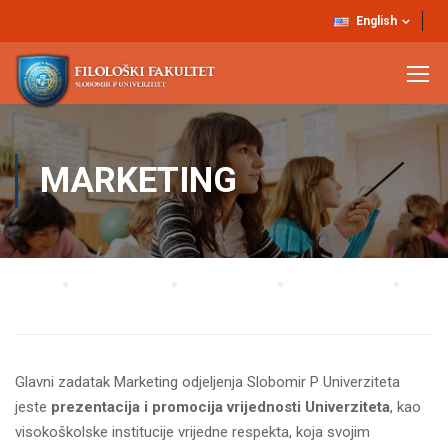
English
MARKETING
Home
UNIVERZITET
Organizacija
Stručne službe
Marketing
Glavni zadatak Marketing odjeljenja Slobomir P Univerziteta
jeste
prezentacija i promocija vrijednosti Univerziteta
, kao
visokoškolske institucije vrijedne respekta, koja svojim