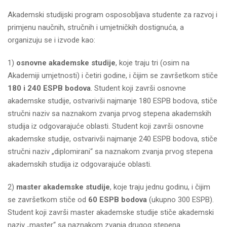
Akademski studijski program osposobljava studente za razvoj i
primjenu naučnih, stručnih i umjetničkih dostignuća, a
organizuju se i izvode kao:
1)
osnovne akademske studije
, koje traju tri (osim na
Akademiji umjetnosti) i četiri godine, i čijim se završetkom stiče
180 i 240 ESPB bodova
. Student koji završi osnovne
akademske studije, ostvarivši najmanje 180 ESPB bodova, stiče
stručni naziv sa naznakom zvanja prvog stepena akademskih
studija iz odgovarajuće oblasti. Student koji završi osnovne
akademske studije, ostvarivši najmanje 240 ESPB bodova, stiče
stručni naziv „diplomirani“ sa naznakom zvanja prvog stepena
akademskih studija iz odgovarajuće oblasti.
2)
master akademske studije
, koje traju jednu godinu, i čijim
se završetkom stiče od
60 ESPB bodova
(ukupno 300 ESPB).
Student koji završi master akademske studije stiče akademski
naziv „master“ sa naznakom zvanja drugog stepena