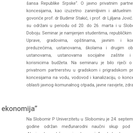
šansa Republike Srpske“. O javno privatnim partne
koncesijama, kao izuzetno zanimljivim i aktuelni
govoriće prof. dr Budimir Stakić, i prof. dr Ljiljana Jovi
su održani u periodu od 20. do 26. marta i u Slob
Doboju. Seminar je namjenjen studentima, republičkim
Uprave, gradovima, opštinama, javnim i ko
preduzećima, ustanovama, školama i drugim ob
ustanovama, ustanovama socijalne zaštite i
korisnicima budžeta. Na seminaru je bilo riječi 
privatnom partnerstvu u gradskom i prigradskom p
koncesijama na vodu, vodovod i kanalizaciju, o konc
oblasti javnog-komunalnog otpada, javne rasvjete, zdrav
i ekonomija”
Na Slobomir P Univerzitetu u Slobomiru je 24. septem
godine održan međunarodni naučni skup pod