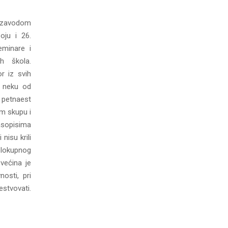
m zavodom
oju i 26.
eminare i
h škola.
r iz svih
u neku od
 petnaest
m skupu i
sopisima
nisu krili
lokupnog
većina je
nosti, pri
tvovati.