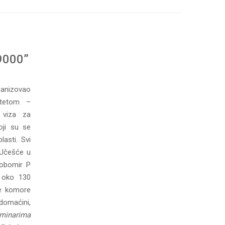
 9000”
ganizovao
itetom –
 viza za
oji su se
lasti. Svi
. Učešće u
lobomir P
o oko 130
ne komore
domaćini,
minarima