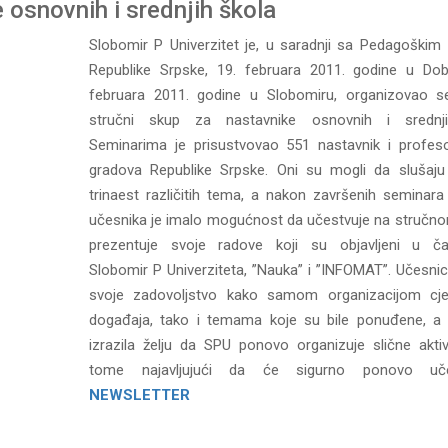
 osnovnih i srednjih škola
Slobomir P Univerzitet je, u saradnji sa Pedagoški
Republike Srpske, 19. februara 2011. godine u Dob
februara 2011. godine u Slobomiru, organizovao s
stručni skup za nastavnike osnovnih i srednji
Seminarima je prisustvovao 551 nastavnik i profeso
gradova Republike Srpske. Oni su mogli da slušaj
trinaest različitih tema, a nakon završenih seminara
učesnika je imalo mogućnost da učestvuje na stručno
prezentuje svoje radove koji su objavljeni u ča
Slobomir P Univerziteta, ”Nauka” i ”INFOMAT”. Učesnici 
svoje zadovoljstvo kako samom organizacijom cje
događaja, tako i temama koje su bile ponuđene, a 
izrazila želju da SPU ponovo organizuje slične aktiv
tome najavljujući da će sigurno ponovo učes
NEWSLETTER