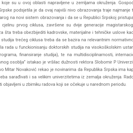
ke koje su u ovoj oblasti napravljene u zemljama okruženja. Gospo
Srpske podsjetila je da ovaj najviši nivo obrazovanja traje najmanje t
tarog na novi sistem obrazovanja i da se u Republici Srpskoj pristu
 cjelinu prvog ciklusa, završene su dvije generacije magistarskog 
za šta treba obezbijediti kadrovske, materijalne i tehničke uslove ka
ija studija trećeg ciklusa treba da se bazira na relevantnim normativ
ila rada u funckionisanju doktorskih studija na visokoškolskim ust
ograma, finansiranje studija), te na multidisciplinarnosti, internacio
avnog osoblja” istakao je vršilac dužnosti rektora Slobomir P Univerzi
vo Mitar Novaković rekao je novinarima da Republika Srpska ima kap
ba sarađivati i sa velikim univerzitetima iz zemalja okruženja. Rado
ti objavljeni u zbirniku radova koji se očekuje u narednom periodu.