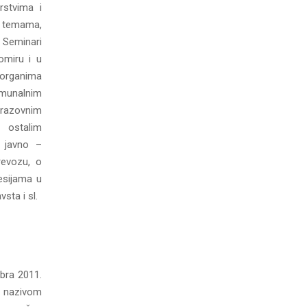
rstvima i
m temama,
ć. Seminari
omiru i u
 organima
munalnim
razovnim
 ostalim
o javno –
revozu, o
esijama u
sta i sl.
bra 2011.
 nazivom