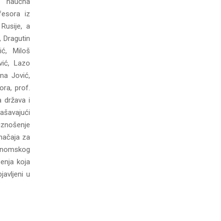
a naučna
fesora iz
Rusije, a
, Dragutin
ić, Miloš
vić, Lazo
ana Jović,
ora, prof.
a država i
ašavajući
 iznošenje
značaja za
konomskog
šenja koja
javljeni u