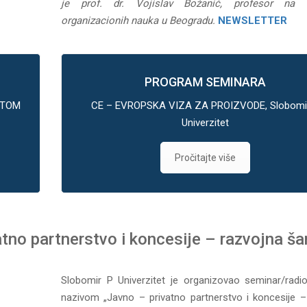
je prof. dr. Vojislav Božanić, profesor na F
organizacionih nauka u Beogradu.
NEWSLETTER
PROGRAM SEMINARA
ETOM
CE – EVROPSKA VIZA ZA PROIZVODE, Slobomi
Univerzitet
Pročitajte više
atno partnerstvo i koncesije – razvojna š
Slobomir P Univerzitet je organizovao seminar/radi
nazivom „Javno – privatno partnerstvo i koncesije –