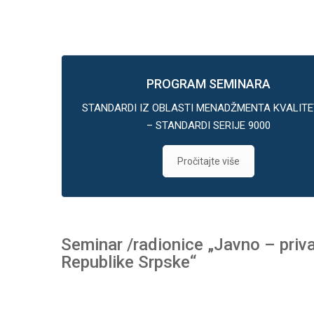
PROGRAM SEMINARA
STANDARDI IZ OBLASTI MENADŽMENTA KVALIT
– STANDARDI SERIJE 9000
Pročitajte više
Seminar /radionice „Javno – priv
Republike Srpske“