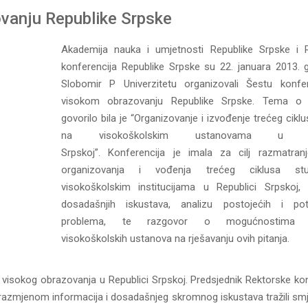
ovanju Republike Srpske
Akademija nauka i umjetnosti Republike Srpske i 
konferencija Republike Srpske su 22. januara 2013. 
Slobomir P Univerzitetu organizovali Šestu konfe
visokom obrazovanju Republike Srpske. Tema o 
govorilo bila je “Organizovanje i izvođenje trećeg ciklu
na visokoškolskim ustanovama u Rep
Srpskoj”. Konferencija je imala za cilj razmatranj
organizovanja i vođenja trećeg ciklusa st
visokoškolskim institucijama u Republici Srpskoj,
dosadašnjih iskustava, analizu postojećih i pote
problema, te razgovor o mogućnostima s
visokoškolskih ustanova na rješavanju ovih pitanja.
a visokog obrazovanja u Republici Srpskoj. Predsjednik Rektorske ko
razmjenom informacija i dosadašnjeg skromnog iskustava tražili smj