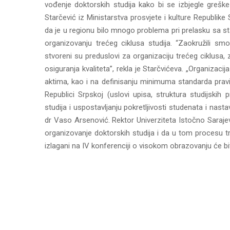
vođenje doktorskih studija kako bi se izbjegle greš
Starčević iz Ministarstva prosvjete i kulture Republike 
da je u regionu bilo mnogo problema pri prelasku sa s
organizovanju trećeg ciklusa studija. “Zaokružili smo
stvoreni su preduslovi za organizaciju trećeg ciklusa, 
osiguranja kvaliteta”, rekla je Starčvićeva. „Organizac
aktima, kao i na definisanju minimuma standarda prav
Republici Srpskoj (uslovi upisa, struktura studijskih pr
studija i uspostavljanju pokretljivosti studenata i nast
dr Vaso Arsenović. Rektor Univerziteta Istočno Saraje
organizovanje doktorskih studija i da u tom procesu tre
izlagani na IV konferenciji o visokom obrazovanju će bi