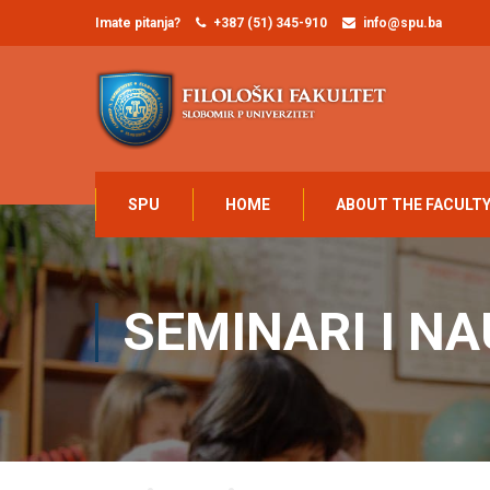
Imate pitanja?
+387 (51) 345-910
info@spu.ba
SPU
HOME
ABOUT THE FACULT
SEMINARI I N
Home
NAUKA
Seminari i naučni skupovi