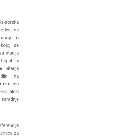
Rektorska
godine na
renciju o
kojoj se
sa studija
ublici
e pitanja
udija na
 razmjenu
ncijalnih
aradnje
nferencije
ernice za