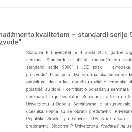
enadžmenta kvalitetom – standardi serije
izvode”
Slobomir P Univerzitet je 4. aprila 2015. godine or
seminar: Standardi iz oblasti menadžmenta kval
standardi serije 9000“ i „CE znak – evropska
proizvode“. Riječ je o dva informatička seminara k
održali isti dan, a koji obrađuju različite tematske ob
polaznići su dobili i certifikat o pohađanju seminara
seminaru bilo je besplatno. Seminar je održan na S
Univerzitetu u Doboju. Seminarima je prisustvoval
učesnika, kojma su se obratili predstavnici Privred
Republike Srpske, predstavnici TUV Nord-a kao i 
predstavnici Slobomir P Univerziteta.
Predavač na se