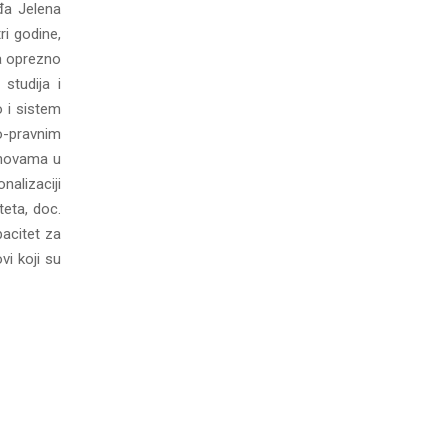
đa Jelena
ri godine,
pa oprezno
studija i
o i sistem
no-pravnim
anovama u
nalizaciji
teta, doc.
acitet za
vi koji su