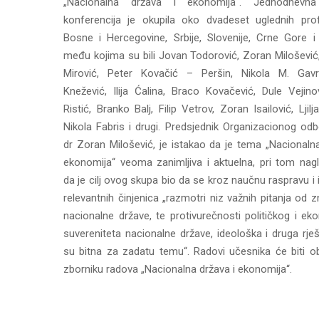
„Nacionalna država i ekonomija“. Jednodnevn
konferencija je okupila oko dvadeset uglednih pro
Bosne i Hercegovine, Srbije, Slovenije, Crne Gore i 
među kojima su bili Jovan Todorović, Zoran Milošević
Mirović, Peter Kovačić – Peršin, Nikola M. Gavr
Knežević, Ilija Ćalina, Braco Kovačević, Dule Vejino
Ristić, Branko Balj, Filip Vetrov, Zoran Isailović, Ljilj
Nikola Fabris i drugi. Predsjednik Organizacionog odb
dr Zoran Milošević, je istakao da je tema „Nacionaln
ekonomija“ veoma zanimljiva i aktuelna, pri tom nagl
da je cilj ovog skupa bio da se kroz naučnu raspravu i
relevantnih činjenica „razmotri niz važnih pitanja od 
nacionalne države, te protivurečnosti političkog i e
suvereniteta nacionalne države, ideološka i druga rje
su bitna za zadatu temu“. Radovi učesnika će biti ob
zborniku radova „Nacionalna država i ekonomija“.