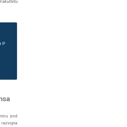
akultetu
r P
ansa
onicu pod
 razvojna