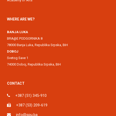
Academy of Arts
WHERE ARE WE?
BANJA LUKA
BRA@E PODGORNIKA 8
78000 Banja Luka, Republika Srpska, BiH
DOBOJ
Svetog Save 1
74000 Doboj, Republika Srpska, BiH
CONTACT
+387 (51) 345-910
+387 (53) 209-619
info@spu.ba