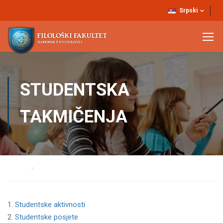
Srpski
STUDENTSKA
TAKMIČENJA
Home
Studentska takmičenja
Studentske aktivnosti
Studentske posjete