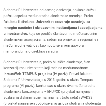
Slobomir P Univerzitet, od samog osnivanja, poklanja dužnu
pažnju aspektu međunarodne akademske saradnje. Preko
fakulteta ili direktno,
Univerzitet ostvaruje saradnju sa
mnogim naučnim i obrazovnim institucijama i asocijacijama
u inostranstvu
, koja se postiže člantsvom u međunarodnim
akademskim asocijacijama, radom na projektima regionalne i
međunarodne važnosti kao i potpisivanjem ugovora i
memoranduma o direktnoj saradnji.
Slobomir P Univerzitet je, preko Muzičke akademije, član
konzorcijuma univerziteta koji rade na međunarodnom
InmusWeb TEMPUS projektu
(IV poziv). Pravni fakultet
Slobomir P Univerziteta je u 2013. godini, u okviru Tempus
programa (VI poziv), konkurisao u okviru dva međunarodna
akademska konzorcijuma – ENUPOD (projekat namijenjen
suzbijanju diskriminacije manjina na tržištu rada) i WADSS
(projekat namijenjen poboljšavanju uslova studiranja studenata