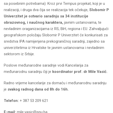
sa posebnim potrebama). Kroz prvi Tempus projekat, koji je u
realizaciji, i druga dva čija se realizacija tek očekuje,
Slobomir P
Univerzitet je ostvario saradnju sa 34 institucije
obrazovnog, i naučnog karaktera,
javnim ustanovama, te
nevladinim oraganizacijama iz RS, BiH, regiona i EU. Zahvaljujući
geografskom položaju Slobomir P Univerzitet će konkurisati za
sredstva IPA namijenjena prekograničnoj saradnji, zajedno sa
univerzitetima iz Hrvatske te javnim ustanovama i nevladinim
sektorom iz Srbije.
Poslove međunarodne saradnje vodi Kancelarija za
međunarodnu saradnju čiji je
koordinator prof. dr Mile Vasić.
Radno vrijeme kancelarije za domaću i međunarodnu saradnju
je
svakog radnog dana od 8h do 16h.
Telefon:
+ 387 53 209 621
E-mail:
mile.vasic@spu.ba