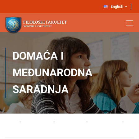
English
DOMAĆA I
MEĐUNARODNA
SARADNJA
Home
UNIVERZITET
Organizacija
Stručne službe
Domaća i međunarodna saradnja