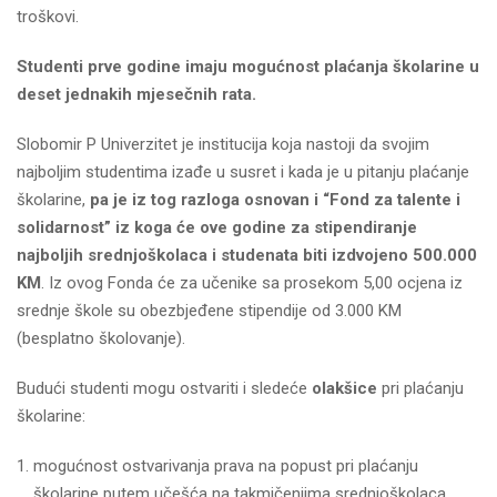
troškovi.
Studenti prve godine imaju mogućnost plaćanja školarine u
deset jednakih mjesečnih rata.
Slobomir P Univerzitet je institucija koja nastoji da svojim
najboljim studentima izađe u susret i kada je u pitanju plaćanje
školarine,
pa je iz tog razloga osnovan i “Fond za talente i
solidarnost” iz koga će ove godine za stipendiranje
najboljih srednjoškolaca i studenata biti izdvojeno 500.000
KM
. Iz ovog Fonda će za učenike sa prosekom 5,00 ocjena iz
srednje škole su obezbjeđene stipendije od 3.000 KM
(besplatno školovanje).
Budući studenti mogu ostvariti i sledeće
olakšice
pri plaćanju
školarine:
mogućnost ostvarivanja prava na popust pri plaćanju
školarine putem učešća na takmičenjima srednjoškolaca